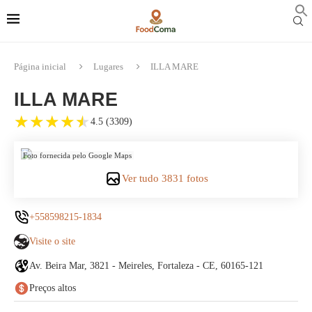
f
S
Página inicial
Lugares
ILLA MARE
ILLA MARE
★
★
★
★
★
4.5 (3309)
Foto fornecida pelo Google Maps
Ver tudo 3831 fotos
+558598215-1834
Visite o site
Av. Beira Mar, 3821 - Meireles, Fortaleza - CE, 60165-121
Preços altos