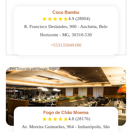
Coco Bambu
★
★
★
★
★
4.9 (28004)
R. Francisco Deslandes, 900 - Anchieta, Belo
Horizonte - MG, 30310-530
+553135049180
Foto fornecida pelo Google Maps
Fogo de Chão Moema
★
★
★
★
★
4.8 (28176)
Av. Moreira Guimarães, 964 - Indianópolis, São