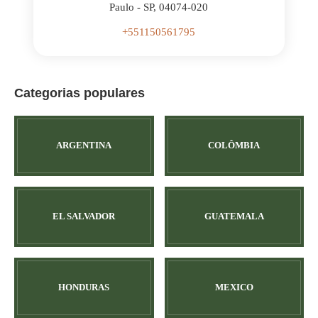
Paulo - SP, 04074-020
+551150561795
Categorias populares
ARGENTINA
COLÔMBIA
EL SALVADOR
GUATEMALA
HONDURAS
MEXICO