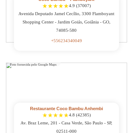
★
★
★
★
★
4.9 (37007)
Avenida Deputado Jamel Cecílio, 3300 Flamboyant
Shopping Center - Jardim Goiás, Goiânia - GO,
74085-580
+556234340049
Foto fornecida pelo Google Maps
Restaurante Coco Bambu Anhembi
★
★
★
★
★
4.8 (42385)
Av. Braz Leme, 201 - Casa Verde, São Paulo - SP,
02511-000